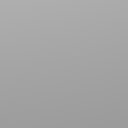
m
하
와
제
대
및
비
루
를