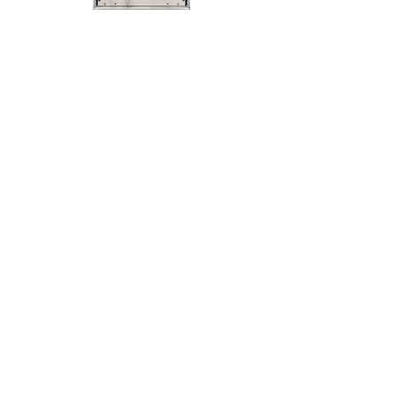
CSM2000
Turbine Smoke Meter
Turbine Smoke Meter 제품 상세 보러 가기
Vacuum & Flow