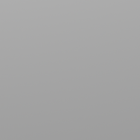
이
,
군