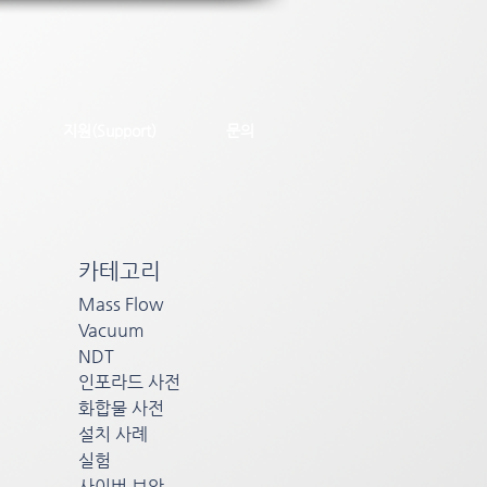
지원(Support)
문의
의
카테고리
)
Mass Flow
Vacuum
양
NDT
펌
인포라드 사전
프
화합물 사전
설치 사례
실험
사이버 보안