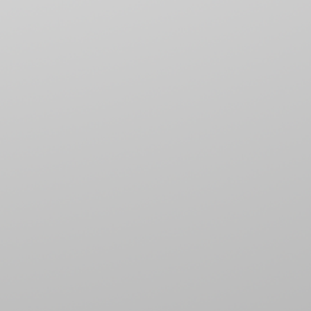
트
행
테