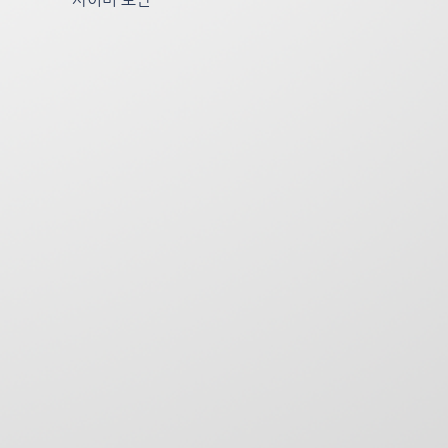
)
양
펌
프
r
사