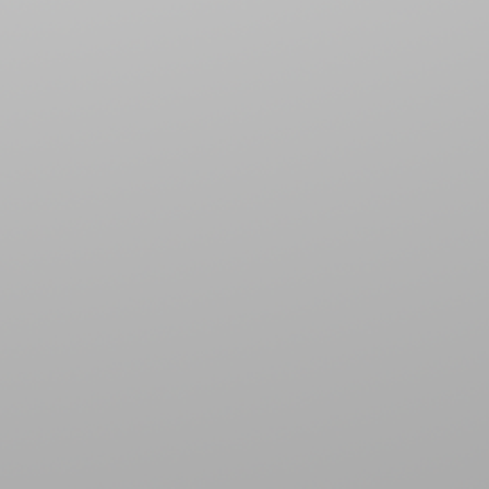
들
리
e
를
품
지
,