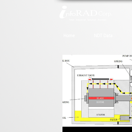
Home
NDT Data