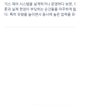
의 해결사: Cv 값
가스 제어 시스템을 설계하거나 운영하다 보면, 이
론과 실제 현장이 부딪히는 순간들을 마주하게 됩니
다. 특히 유량을 높이면서 동시에 높은 압력을 유지
해야 하는 극한의 환경에서는 다양한 문제가 발생하
게 되죠. 유량계를 바꿔보고, 레귤레이터를 조정해
보고, 공급 압력도 올려봅니다. 그래도 해결이 안 될
때, 한 가지 꼭 확인해 봐야 할 수치가 있습니다. 바
로 Cv 값입니다. Cv 값이란? Cv 값(Valve Flow
Coefficient)은 "밸브/배관이 유체를 얼마나 잘 통
과시키는가"를 나타내는 숫자입니다. 정확하게는 1
psi의 압력 차이에서 60°F의 물이 1분에 1갤런 흐
를 수 있을 때, 그 밸브의 Cv를 1이라고 정의합니다.
이 숫자가 클수록 유체가 저항 없이 잘 흐르고, 작을
수록 병목이 일어납니다. 도로의 차선 수로 예를 들
어보겠습니다. Cv가 큰 밸브 = 8차선 고속도로. 차
(가스)가 막힘없이 콸콸 지나감 Cv가 작은 밸브 = 1
차선