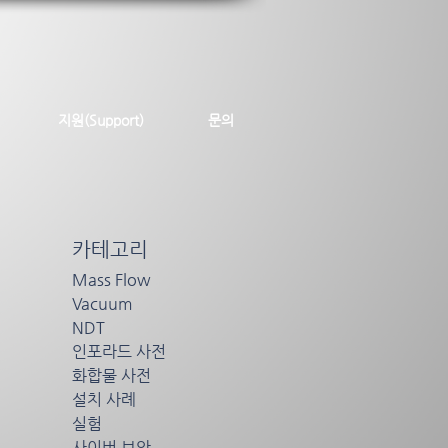
지원(Support)
문의
카테고리
Mass Flow
Vacuum
스
NDT
간
인포라드 사전
화합물 사전
설치 사례
실험
사이버 보안