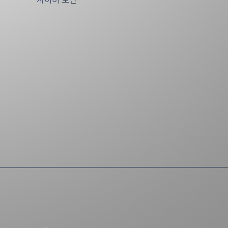
스
간
도