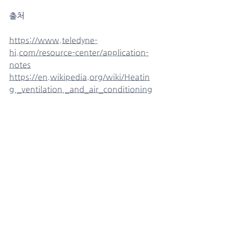
출처
https://www.teledyne-
hi.com/resource-center/application-
notes
https://en.wikipedia.org/wiki/Heatin
g,_ventilation,_and_air_conditioning
https://en.wikipedia.org/wiki/Refrige
rant
https://en.wikipedia.org/wiki/Nation
al_Institute_of_Standards_and_Tech
nology