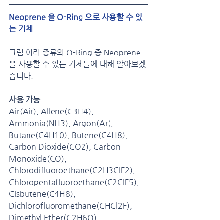
Neoprene 을 O-Ring 으로 사용할 수 있
는 기체
그럼 여러 종류의 O-Ring 중 Neoprene 
을 사용할 수 있는 기체들에 대해 알아보겠
습니다.
사용 가능
Air(Air), Allene(C3H4), 
Ammonia(NH3), Argon(Ar), 
Butane(C4H10), Butene(C4H8), 
Carbon Dioxide(CO2), Carbon 
Monoxide(CO), 
Chlorodifluoroethane(C2H3ClF2), 
Chloropentafluoroethane(C2ClF5), 
Cisbutene(C4H8), 
Dichlorofluoromethane(CHCl2F), 
Dimethyl Ether(C2H6O), 