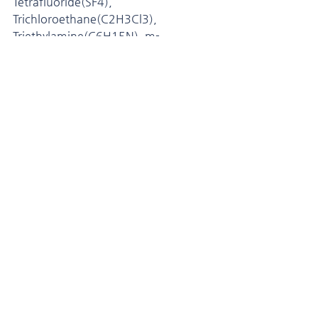
Tetrafluoride(SF4), 
Trichloroethane(C2H3Cl3), 
Triethylamine(C6H15N), m-
Xylene(C8H10)
참고
위키피디아 : 
https://en.wikipedia.org/wiki/Neopre
ne
https://en.wikipedia.org/wiki/Fluorop
olymer
https://en.wikipedia.org/wiki/Daikin
다이킨 : 
http://www.daikin.com/chm/product