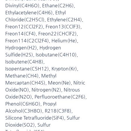
Divinyl(C4H6O), Ethane(C2H6), 
Ethylacetylene(C4H6), Ethyl 
Chloride(C2H5Cl), Ethylene(C2H4), 
Freon12(CCl2F2), Freon13(CClF3), 
Freon14(CF4), Freon22(CHClF2), 
Freon114(C2Cl2F4), Helium(He), 
Hydrogen(H2), Hydrogen 
Sulfide(H2S), Isobutane(C4H10), 
Isobutene(C4H8), 
Isopentane(C5H12), Krypton(Kr), 
Methane(CH4), Methyl 
Mercaptan(CH4S), Meon(Ne), Nitric 
Oxide(NO), Nitrogen(N2), Nitrous 
Oxide(N2O), Perfluoroethane(C2F6), 
Phenol(C6H6O), Propyl 
Alcohol(C3H8O), R218(C3F8), 
Silicone Tetrafluoride(SiF4), Sulfur 
Dioxide(SO2), Sulfur 