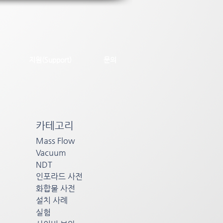
지원(Support)
문의
카테고리
Mass Flow
Vacuum
NDT
인포라드 사전
화합물 사전
설치 사례
실험