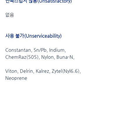
만족스럽지 않음(Unsatisfactory) 
없음
사용 불가(Unserviceability)
Constantan, Sn/Pb, Indium, 
ChemRaz(505), Nylon, Buna-N, 
Viton, Delrin, Kalrez, Zytel(Nyl6.6), 
Neoprene