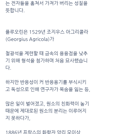
는 전자들을 훔쳐서 가져가 버리는 성질을 
뜻합니다.
플루오린은 1529년 조지우스 아그리콜라
(Georgius Agricola)가
철광석을 제련할 때 금속의 용융점을 낮추
기 위해 형석을 첨가하며 처음 묘사했습니
다.
하지만 반응성이 커 반응용기를 부식시키
고 독성으로 인해 연구자가 목숨을 잃는 등,
많은 일이 벌어졌고, 원소의 친화력이 높기 
때문에 제대로된 원소의 분리는 이루어지
지 못하다가, 
1886년 프랑스의 화학자 앙리 모이상