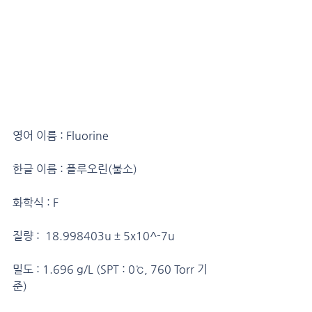
영어 이름 : Fluorine
한글 이름 : 플루오린(불소)
화학식 : F
질량 :  18.998403u ± 5x10^-7u
밀도 : 1.696 g/L (SPT : 0℃, 760 Torr 기
준)