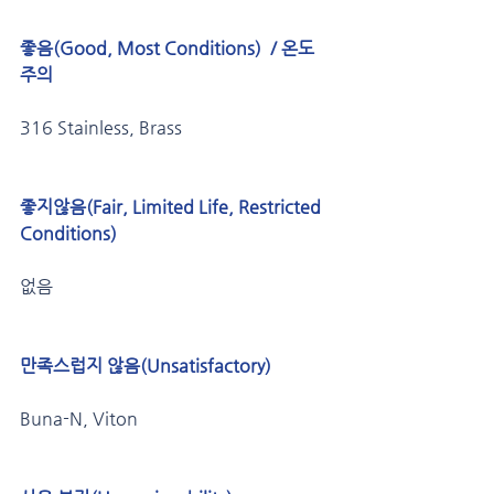
좋음(Good, Most Conditions)  / 온도 
주의
316 Stainless, Brass
좋지않음(Fair, Limited Life, Restricted 
Conditions) 
없음
만족스럽지 않음(Unsatisfactory) 
Buna-N, Viton