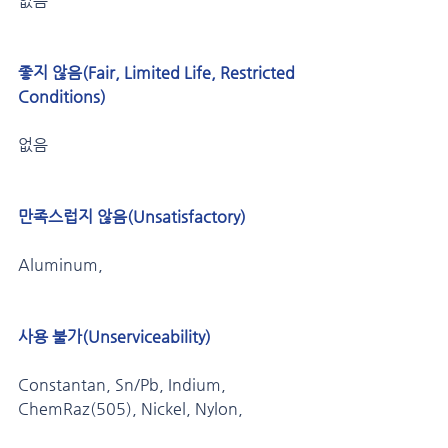
없음
좋지 않음(Fair, Limited Life, Restricted 
Conditions) 
없음
만족스럽지 않음(Unsatisfactory) 
Aluminum,
사용 불가(Unserviceability)
Constantan, Sn/Pb, Indium, 
ChemRaz(505), Nickel, Nylon,