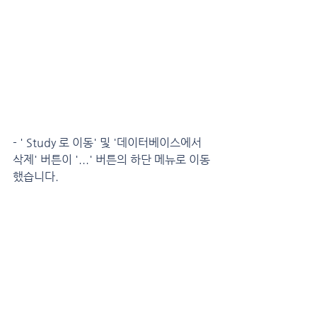
- ' Study 로 이동' 및 '데이터베이스에서 
삭제' 버튼이 '...' 버튼의 하단 메뉴로 이동
했습니다.
- 닫기 후 저장 옵션은 방금 저장 한 이미지
의 작업 영역을 지웁니다.
뷰어가 꺼져 있으면 뷰어에서 계속 열립니
다.
- CD 에 이미지를 굽기 전에 디스크의 사