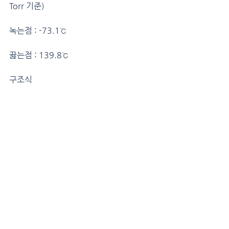
Torr 기준)
녹는점 : -73.1℃
끓는점 : 139.8℃
구조식