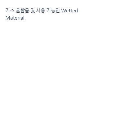
가스 혼합물 및 사용 가능한 Wetted 
Material,
그리고 Mass Flow Meter / Controller 
에 대한 문의는 아래의 링크를 참고하시기 
바랍니다.
참고
위키피디아 : 
https://en.wikipedia.org/wiki/Acetic_
anhydride