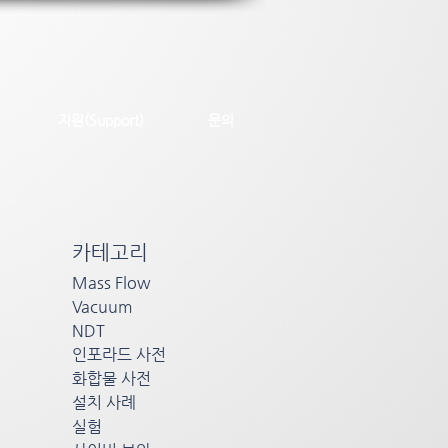
지원(Support)
문의
카테고리
Mass Flow
Vacuum
NDT
인포라드 사전
화합물 사전
설치 사례
실험