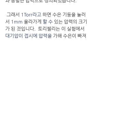
과 동일한 압력으로 정의되었습니다.
 그래서 
1Torr라고
 하면 수은 기둥을 눌러
서 
1mm
 올라가게 
할 수
 있는 압력의 크기
가 된 것입니다.  토리첼리는 이 실험에서 
대기압이 접시에 압력을
 가해 수은이 빠져
나오지 않음을 밝혀냈으며,관의 위쪽에 생
기는 
빈 곳은
 토리첼리의 진공이라고 부릅
니다.
(에반젤리스타 토리첼리:
https://ko.wikipedia.org/wiki/%EC%
97%90%EB%B0%98%EC%A0%A4
%EB%A6%AC%EC%8A%A4%ED
%83%80_%ED%86%A0%EB%A6
%AC%EC%B2%BC%EB%A6%AC
)